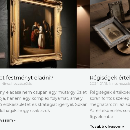
et festményt eladni?
Régiségek érté
.
Nincs hozzászólás
2024.01.15.
Nincs hozzá
ny eladása nem csupán egy műtárgy üzleti
Régiségek értékbecs
iója, hanem egy komplex folyamat, amely
során fontos szerepe
 előkészületet és stratégiát igényel. Sokan
meghatározni az ado
olhatják, hogy csak azok
Az értékbecslés so
figyelembe
lvasom »
Tovább olvasom »