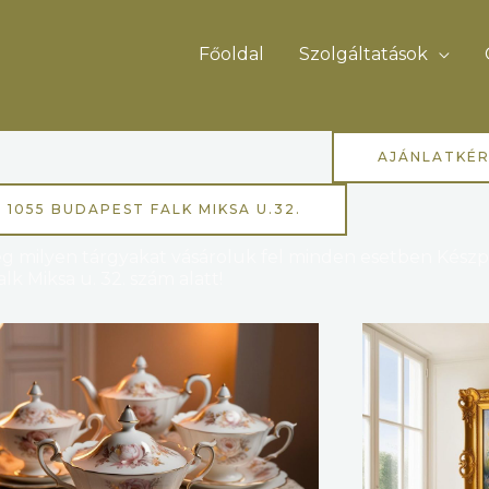
Főoldal
Szolgáltatások
AJÁNLATKÉR
: 1055 BUDAPEST FALK MIKSA U.32.
 milyen tárgyakat vásároluk fel minden esetben Készpé
k Miksa u. 32. szám alatt!