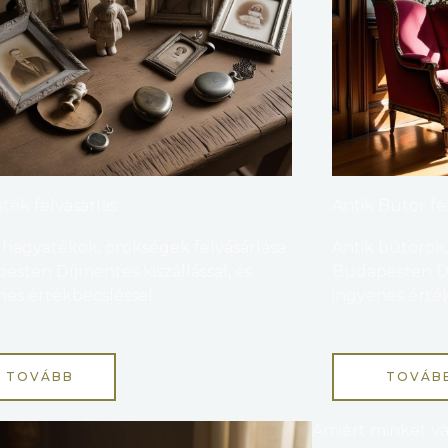
ték felvásárlás
Antik Bútor fe
s hagyatékok, örökségek felvásárlása
Antik bútorok,
esten Díjmentes kiszállással, és
Budapesten Díj
nes értékbecsléssel.
ingyenes érték
TOVÁBB
TOVÁB
Amiért minket v