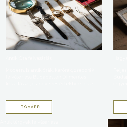
Antik Óra felvásárlás
Hagya
Modern, ls antik órák, karórák, zsebórák
Telje
felvásárlása Budapesten Díjmentes
Budap
kiszállással, és ingyenes értékbecsléssel.
ingye
TOVÁBB
Antik tárgyak felvásárlása