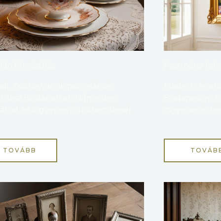
án felvásárlás
Festmény felv
di, Zsolnay, antik porcelánok
Modern, és ant
sárlása Budapesten Díjmentes
Budapesten Díj
lással, és ingyenes értékbecsléssel.
ingyenes érték
TOVÁBB
TOVÁB