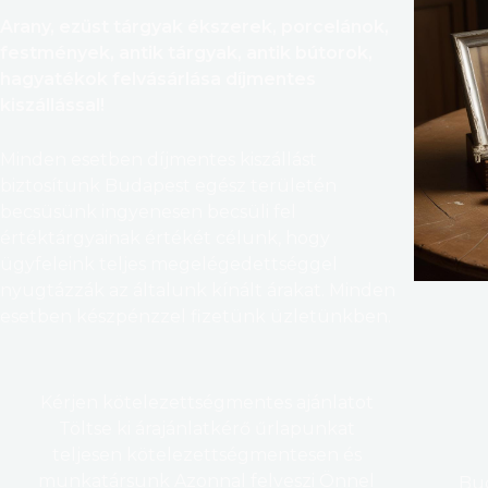
Arany, ezüst tárgyak ékszerek, porcelánok,
festmények, antik tárgyak, antik bútorok,
hagyatékok felvásárlása díjmentes
kiszállással!
Minden esetben díjmentes kiszállást
biztosítunk Budapest egész területén
becsüsünk ingyenesen becsüli fel
értéktárgyainak értékét célunk, hogy
ügyfeleink teljes megelégedettséggel
nyugtázzák az általunk kínált árakat. Minden
esetben készpénzzel fizetünk üzletünkben.
Kérjen kötelezettségmentes ajánlatot
Töltse ki árajánlatkérő űrlapunkat
teljesen kötelezettségmentesen és
munkatársunk Azonnal felveszi Önnel
Bud