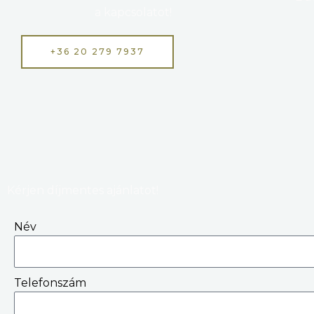
a kapcsolatot!
+36 20 279 7937
Kérjen díjmentes ajánlatot!
Név
Telefonszám