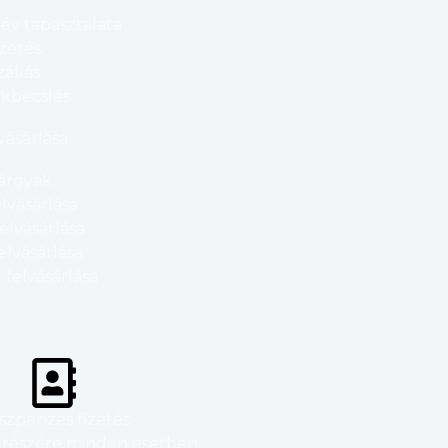
év tapasztalata
zetés
zállás
ékbecslés
vásárlása
tárgyak
lvásárlása
lvásárlása
lvásárlása
 felvásárlása
szpénzes fizetés
 részére minden esetben