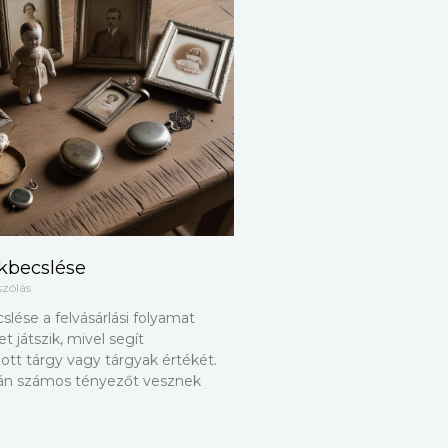
kbecslése
szólás
lése a felvásárlási folyamat
t játszik, mivel segít
tt tárgy vagy tárgyak értékét.
rán számos tényezőt vesznek