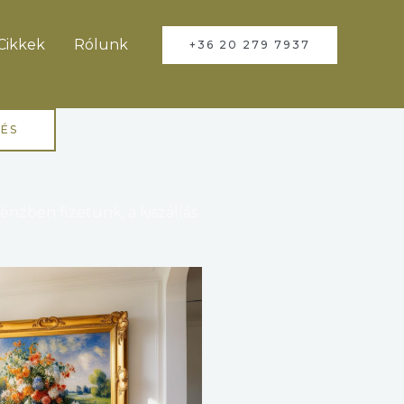
Cikkek
Rólunk
+36 20 279 7937
ÉS
nzben fizetünk, a kiszállás