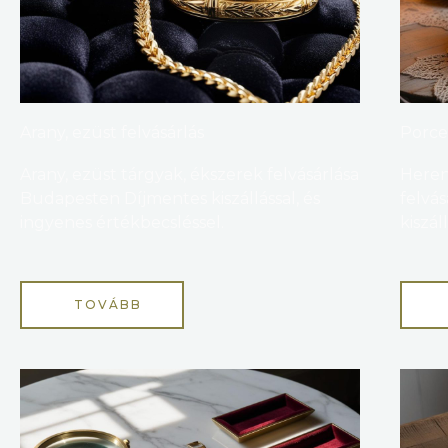
Arany, ezüst felvásárlás
Porcel
Arany, ezüst tárgyak, ékszerek felvásárlása
Heren
Budapesten Díjmentes kiszállással, és
felvá
ingyenes értékbecsléssel.
kiszál
TOVÁBB