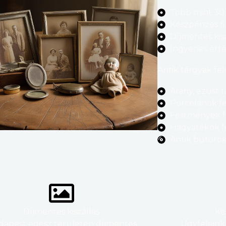
Több mint 30 
Készpénzes fi
Díjmentes kis
Ingyenes ért
Antik tárgyak fel
Arany, ezüst 
Porcelánok fe
Festmények fe
Hagyatékok fe
Antik bútorok
Díjmentes kiszállás
Ké
apest egész területén díjmentes
Ügyfeleink