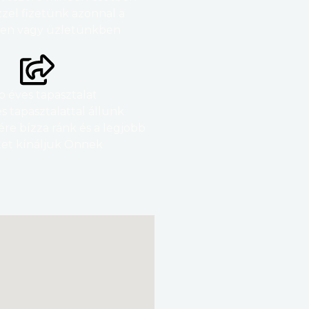
zel fizetünk azonnal a
nen vagy üzletünkben
 éves tapasztalat
s tapasztalattal állunk
re bízza ránk és a legjobb
tet kínáljuk Önnek