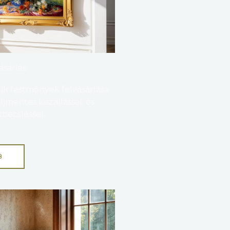
ásárlás
ik festmények felvásárlása
mentes kiszállással, és
becsléssel.
B