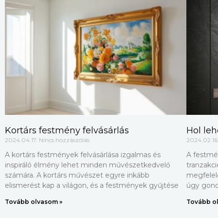
Kortárs festmény felvásárlás
Hol leh
2024.04.17.
Nincs hozzászólás
2024.02.16
A kortárs festmények felvásárlása izgalmas és
A festmé
inspiráló élmény lehet minden művészetkedvelő
tranzakc
számára. A kortárs művészet egyre inkább
megfelelő
elismerést kap a világon, és a festmények gyűjtése
úgy gond
Tovább olvasom »
Tovább o