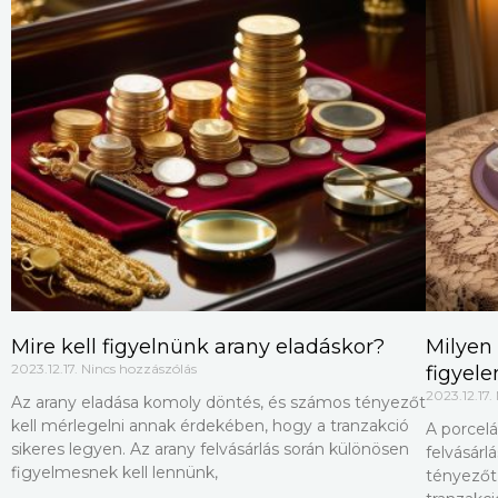
Mire kell figyelnünk arany eladáskor?
Milyen
2023.12.17.
Nincs hozzászólás
figyel
2023.12.17.
Az arany eladása komoly döntés, és számos tényezőt
kell mérlegelni annak érdekében, hogy a tranzakció
A porcelá
sikeres legyen. Az arany felvásárlás során különösen
felvásár
figyelmesnek kell lennünk,
tényezőt