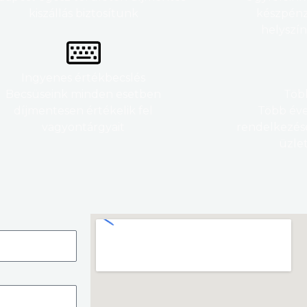
kiszállás biztosítunk
készpénz
helyszí
Ingyenes értékbecslés
Becsüseink minden esetben
Több
díjmentesen értékelik fel
Több éve
vagyontárgyait
rendelkezésé
üzle