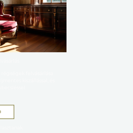
lvásárlás
 régiségek felvásárlása
mentes kiszállással, és
becsléssel.
B
álasztanak